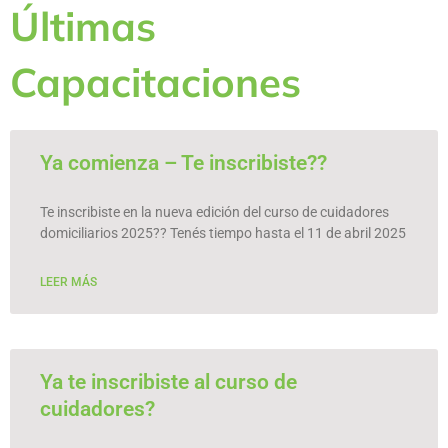
Últimas
Capacitaciones
P
P
P
P
P
Ya comienza – Te inscribiste??
a
a
a
a
a
g
g
g
g
g
e
e
e
e
e
Te inscribiste en la nueva edición del curso de cuidadores
domiciliarios 2025?? Tenés tiempo hasta el 11 de abril 2025
LEER MÁS
Ya te inscribiste al curso de
cuidadores?