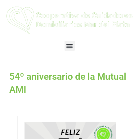
Ir
al
contenido
Menu
54º aniversario de la Mutual
AMI